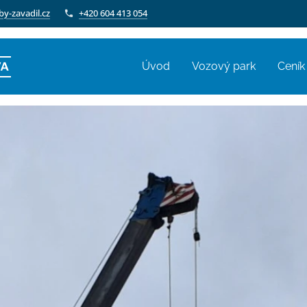
by-zavadil.cz
+420 604 413 054
VA
Úvod
Vozový park
Ceník